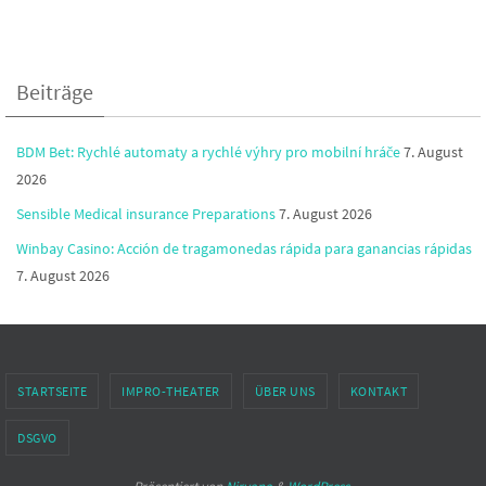
Beiträge
BDM Bet: Rychlé automaty a rychlé výhry pro mobilní hráče
7. August
2026
Sensible Medical insurance Preparations
7. August 2026
Winbay Casino: Acción de tragamonedas rápida para ganancias rápidas
7. August 2026
STARTSEITE
IMPRO-THEATER
ÜBER UNS
KONTAKT
DSGVO